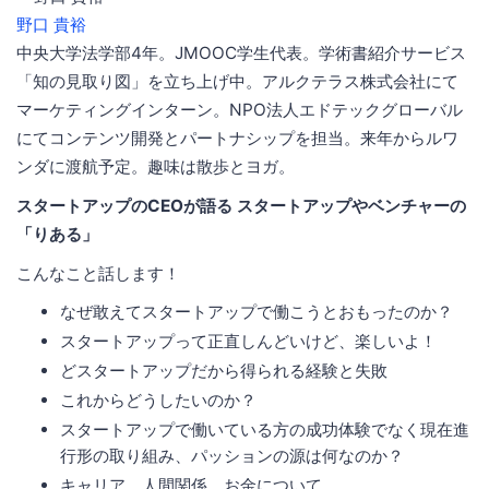
野口 貴裕
中央大学法学部4年。JMOOC学生代表。学術書紹介サービス
「知の見取り図」を立ち上げ中。アルクテラス株式会社にて
マーケティングインターン。NPO法人エドテックグローバル
にてコンテンツ開発とパートナシップを担当。来年からルワ
ンダに渡航予定。趣味は散歩とヨガ。
スタートアップのCEOが語る スタートアップやベンチャーの
「りある」
こんなこと話します！
なぜ敢えてスタートアップで働こうとおもったのか？
スタートアップって正直しんどいけど、楽しいよ！
どスタートアップだから得られる経験と失敗
これからどうしたいのか？
スタートアップで働いている⽅の成功体験でなく現在進
⾏形の取り組み、パッションの源は何なのか？
キャリア、⼈間関係、お⾦について